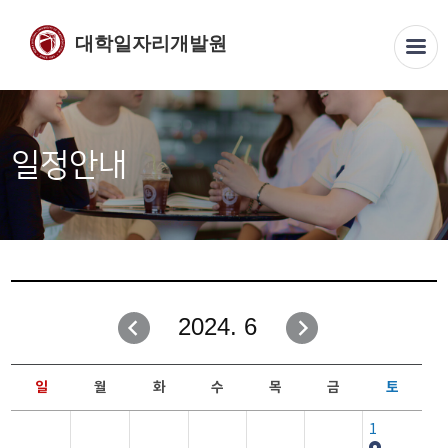
대학일자리개발원
일정안내
2024. 6
일
월
화
수
목
금
토
1