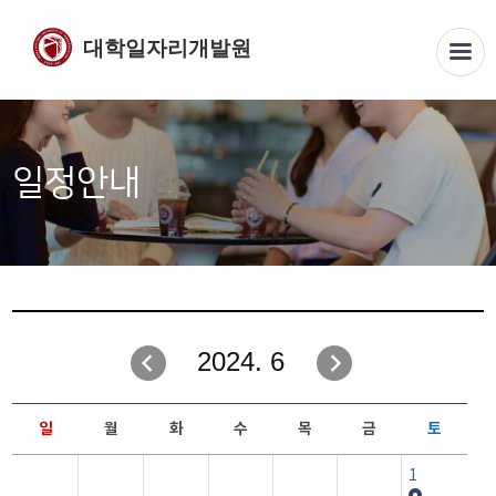
대학일자리개발원
일정안내
2024. 6
일
월
화
수
목
금
토
1