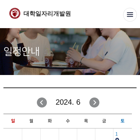
대학일자리개발원
일정안내
2024. 6
일
월
화
수
목
금
토
1