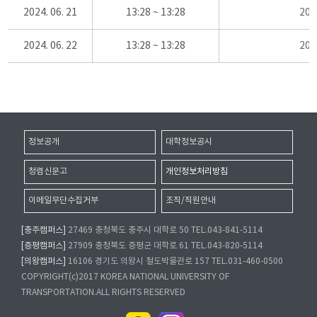
2024. 06. 21
13:28 ~ 13:28
20
2024. 06. 22
13:28 ~ 13:28
20
정보공개
대학정보공시
청렴신문고
개인정보처리방침
이메일무단수집거부
조직/직원안내
[충주캠퍼스]
27469 충청북도 충주시 대학로 50 TEL.043-841-5114
[증평캠퍼스]
27909 충청북도 증평군 대학로 61 TEL.043-820-5114
[의왕캠퍼스]
16106 경기도 의왕시 철도박물관로 157 TEL.031-460-0500
COPYRIGHT(c)2017 KOREA NATIONAL UNIVERSITY OF
TRANSPORTATION.ALL RIGHTS RESERVED