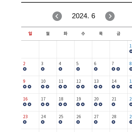
취업성공지원과
자유게시판
2024. 6
창업지원·교육센터
일정안내
현장실습/IPP사업단
보도자료
일
월
화
수
목
금
커뮤니티
행사갤러리
1
홈페이지가이드
프로그램제안
2
3
4
5
6
7
8
9
10
11
12
13
14
1
16
17
18
19
20
21
2
23
24
25
26
27
28
2