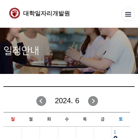
대학일자리개발원
일정안내
2024. 6
일
월
화
수
목
금
토
1