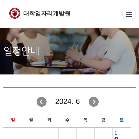
대학일자리개발원
일정안내
2024. 6
일
월
화
수
목
금
토
1