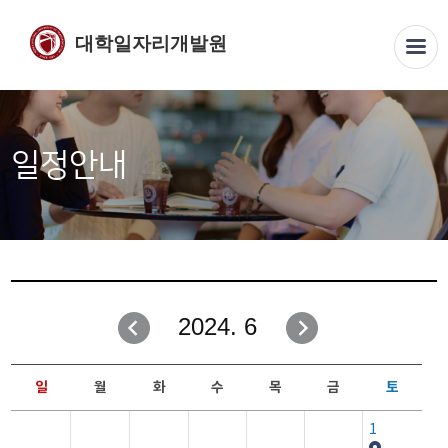
대학일자리개발원
일정안내
2024. 6
일
월
화
수
목
금
토
1