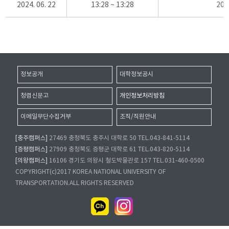
2024. 06. 22
13:28 ~ 13:28
20
정보공개
대학정보공시
청렴신문고
개인정보처리방침
이메일무단수집거부
조직/직원안내
[충주캠퍼스]
27469 충청북도 충주시 대학로 50 TEL.043-841-5114
[증평캠퍼스]
27909 충청북도 증평군 대학로 61 TEL.043-820-5114
[의왕캠퍼스]
16106 경기도 의왕시 철도박물관로 157 TEL.031-460-0500
COPYRIGHT(c)2017 KOREA NATIONAL UNIVERSITY OF
TRANSPORTATION.ALL RIGHTS RESERVED