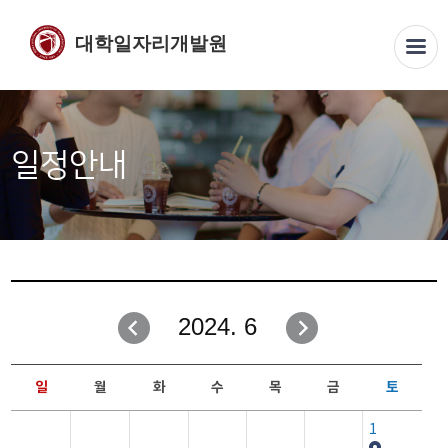
대학일자리개발원
일정안내
2024. 6
일
월
화
수
목
금
토
1