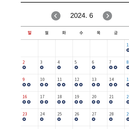
취업성공지원과
자유게시판
2024. 6
창업지원·교육센터
일정안내
현장실습/IPP사업단
보도자료
일
월
화
수
목
금
커뮤니티
행사갤러리
1
홈페이지가이드
프로그램제안
2
3
4
5
6
7
8
9
10
11
12
13
14
1
16
17
18
19
20
21
2
23
24
25
26
27
28
2