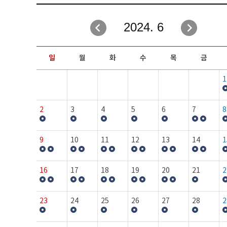
취업성공지원과
자유게시판
2024. 6
창업지원·교육센터
일정안내
현장실습/IPP사업단
보도자료
일
월
화
수
목
금
커뮤니티
행사갤러리
1
홈페이지가이드
프로그램제안
2
3
4
5
6
7
8
9
10
11
12
13
14
1
16
17
18
19
20
21
2
23
24
25
26
27
28
2