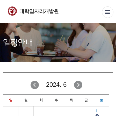
대학일자리개발원
일정안내
2024. 6
일
월
화
수
목
금
토
1