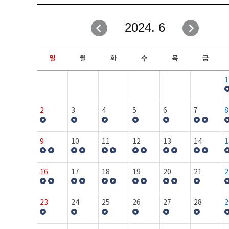
취업성공지원과
자유게시판
2024. 6
창업지원·교육센터
일정안내
현장실습/IPP사업단
보도자료
일
월
화
수
목
금
커뮤니티
행사갤러리
1
홈페이지가이드
프로그램제안
2
3
4
5
6
7
8
9
10
11
12
13
14
1
16
17
18
19
20
21
2
23
24
25
26
27
28
2