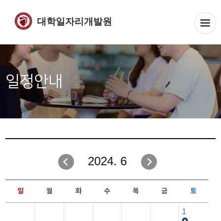
대학일자리개발원
일정안내
2024. 6
일
월
화
수
목
금
토
1