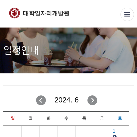
대학일자리개발원
일정안내
2024. 6
일
월
화
수
목
금
토
1