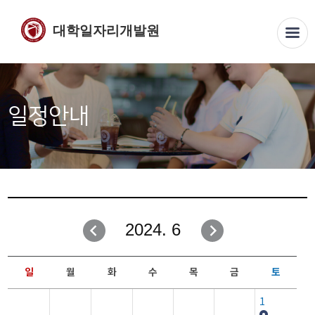
대학일자리개발원
일정안내
2024. 6
일
월
화
수
목
금
토
1