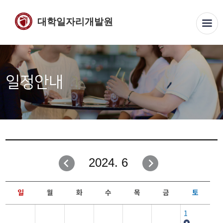
대학일자리개발원
일정안내
2024. 6
일
월
화
수
목
금
토
1