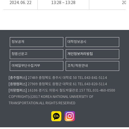
2024. 06. 22
13:28 ~ 13:28
20
정보공개
대학정보공시
청렴신문고
개인정보처리방침
이메일무단수집거부
조직/직원안내
[충주캠퍼스]
27469 충청북도 충주시 대학로 50 TEL.043-841-5114
[증평캠퍼스]
27909 충청북도 증평군 대학로 61 TEL.043-820-5114
[의왕캠퍼스]
16106 경기도 의왕시 철도박물관로 157 TEL.031-460-0500
COPYRIGHT(c)2017 KOREA NATIONAL UNIVERSITY OF
TRANSPORTATION.ALL RIGHTS RESERVED