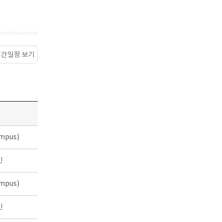
월간일정 보기
소
mpus)
인
mpus)
인