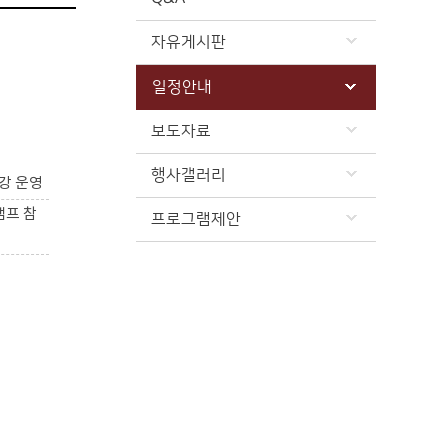
자유게시판
일정안내
보도자료
행사갤러리
강 운영
캠프 참
프로그램제안