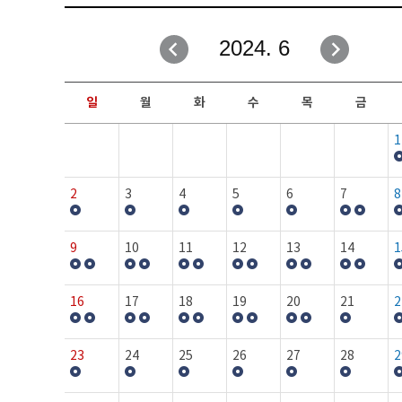
취업성공지원과
자유게시판
2024. 6
창업지원·교육센터
일정안내
현장실습/IPP사업단
보도자료
일
월
화
수
목
금
커뮤니티
행사갤러리
1
홈페이지가이드
프로그램제안
2
3
4
5
6
7
8
9
10
11
12
13
14
1
16
17
18
19
20
21
2
23
24
25
26
27
28
2