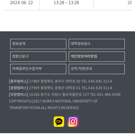
2024. 06. 22
13:28 ~ 13:28
20
정보공개
대학정보공시
청렴신문고
개인정보처리방침
이메일무단수집거부
조직/직원안내
[충주캠퍼스]
27469 충청북도 충주시 대학로 50 TEL.043-841-5114
[증평캠퍼스]
27909 충청북도 증평군 대학로 61 TEL.043-820-5114
[의왕캠퍼스]
16106 경기도 의왕시 철도박물관로 157 TEL.031-460-0500
COPYRIGHT(c)2017 KOREA NATIONAL UNIVERSITY OF
TRANSPORTATION.ALL RIGHTS RESERVED