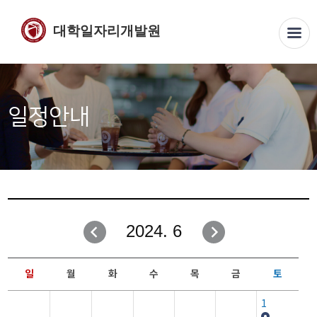
대학일자리개발원
일정안내
2024. 6
일
월
화
수
목
금
토
1