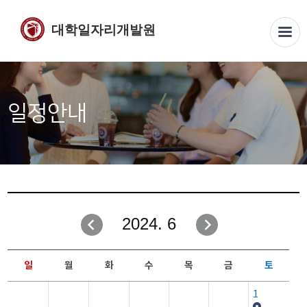
대학일자리개발원
일정안내
2024. 6
일
월
화
수
목
금
토
1