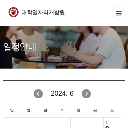
대학일자리개발원
일정안내
2024. 6
일
월
화
수
목
금
토
1