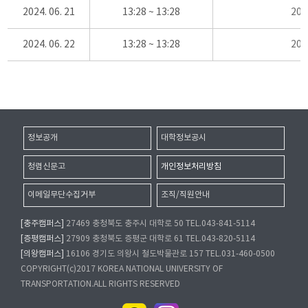
2024. 06. 21
13:28 ~ 13:28
20
2024. 06. 22
13:28 ~ 13:28
20
정보공개
대학정보공시
청렴신문고
개인정보처리방침
이메일무단수집거부
조직/직원안내
[충주캠퍼스]
27469 충청북도 충주시 대학로 50 TEL.043-841-5114
[증평캠퍼스]
27909 충청북도 증평군 대학로 61 TEL.043-820-5114
[의왕캠퍼스]
16106 경기도 의왕시 철도박물관로 157 TEL.031-460-0500
COPYRIGHT(c)2017 KOREA NATIONAL UNIVERSITY OF
TRANSPORTATION.ALL RIGHTS RESERVED