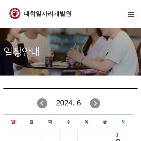
대학일자리개발원
일정안내
2024. 6
일
월
화
수
목
금
토
1