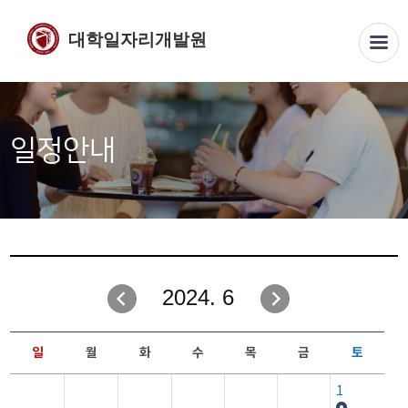
대학일자리개발원
일정안내
2024. 6
일
월
화
수
목
금
토
1