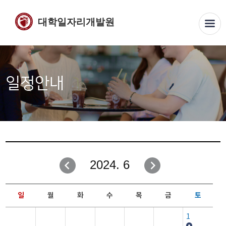
대학일자리개발원
일정안내
2024. 6
일
월
화
수
목
금
토
1