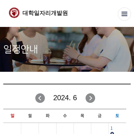
대학일자리개발원
일정안내
2024. 6
일
월
화
수
목
금
토
1