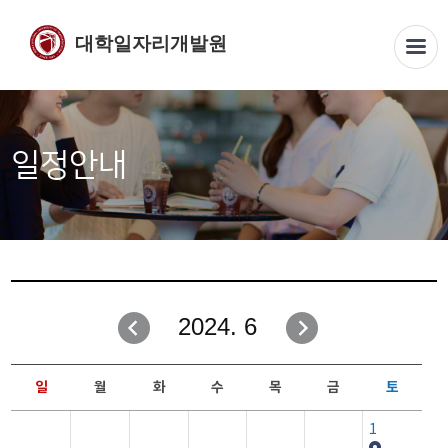
대학일자리개발원
일정안내
2024. 6
일
월
화
수
목
금
토
1