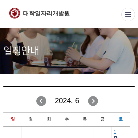
대학일자리개발원
일정안내
2024. 6
일
월
화
수
목
금
토
1