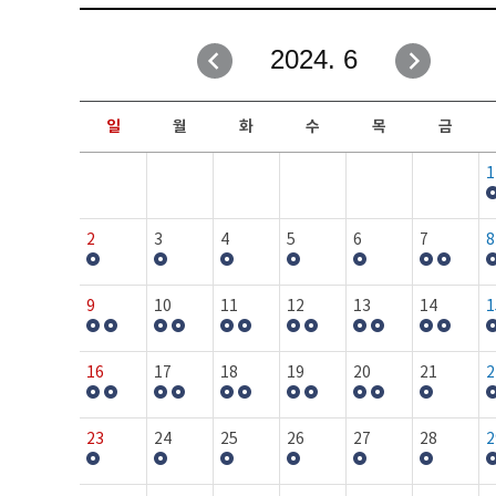
취업성공지원과
자유게시판
2024. 6
창업지원·교육센터
일정안내
현장실습/IPP사업단
보도자료
일
월
화
수
목
금
커뮤니티
행사갤러리
1
홈페이지가이드
프로그램제안
2
3
4
5
6
7
8
9
10
11
12
13
14
1
16
17
18
19
20
21
2
23
24
25
26
27
28
2