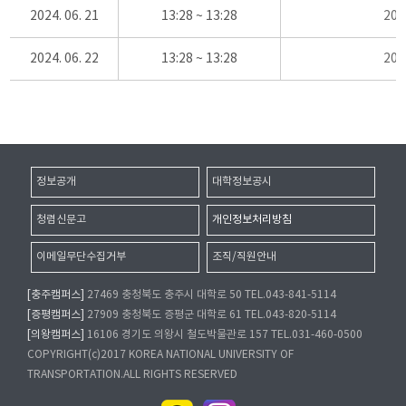
2024. 06. 21
13:28 ~ 13:28
20
2024. 06. 22
13:28 ~ 13:28
20
정보공개
대학정보공시
청렴신문고
개인정보처리방침
이메일무단수집거부
조직/직원안내
[충주캠퍼스]
27469 충청북도 충주시 대학로 50 TEL.043-841-5114
[증평캠퍼스]
27909 충청북도 증평군 대학로 61 TEL.043-820-5114
[의왕캠퍼스]
16106 경기도 의왕시 철도박물관로 157 TEL.031-460-0500
COPYRIGHT(c)2017 KOREA NATIONAL UNIVERSITY OF
TRANSPORTATION.ALL RIGHTS RESERVED