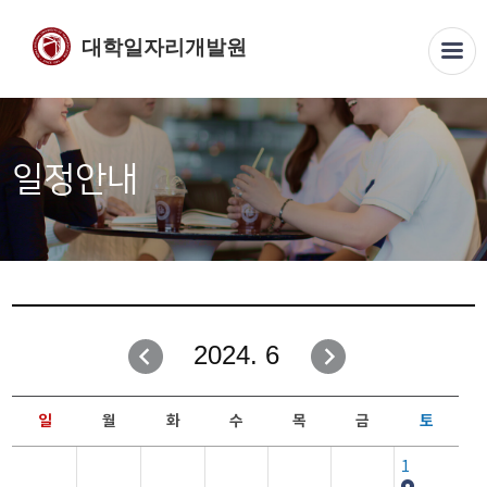
대학일자리개발원
일정안내
2024. 6
일
월
화
수
목
금
토
1