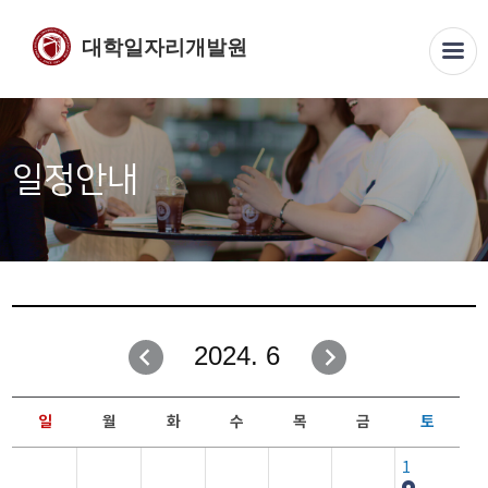
대학일자리개발원
일정안내
2024. 6
일
월
화
수
목
금
토
1