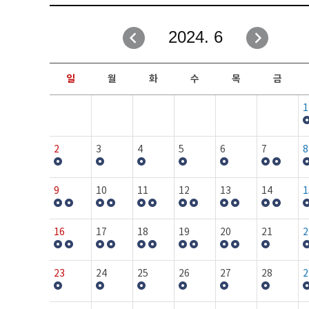
취업성공지원과
자유게시판
2024. 6
창업지원·교육센터
일정안내
현장실습/IPP사업단
보도자료
일
월
화
수
목
금
커뮤니티
행사갤러리
1
홈페이지가이드
프로그램제안
2
3
4
5
6
7
8
9
10
11
12
13
14
1
16
17
18
19
20
21
2
23
24
25
26
27
28
2