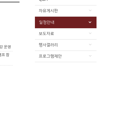
자유게시판
일정안내
보도자료
행사갤러리
강 운영
캠프 참
프로그램제안