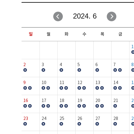
취업성공지원과
자유게시판
2024. 6
창업지원·교육센터
일정안내
현장실습/IPP사업단
보도자료
일
월
화
수
목
금
커뮤니티
행사갤러리
1
홈페이지가이드
프로그램제안
2
3
4
5
6
7
8
9
10
11
12
13
14
1
16
17
18
19
20
21
2
23
24
25
26
27
28
2