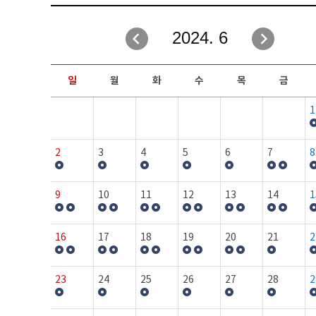
취업성공지원과
자유게시판
2024. 6
창업지원·교육센터
일정안내
현장실습/IPP사업단
보도자료
일
월
화
수
목
금
커뮤니티
행사갤러리
1
홈페이지가이드
프로그램제안
2
3
4
5
6
7
8
9
10
11
12
13
14
1
16
17
18
19
20
21
2
23
24
25
26
27
28
2