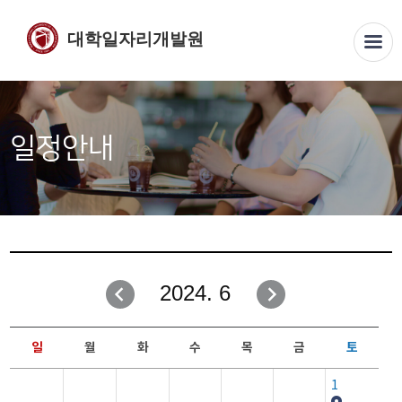
대학일자리개발원
일정안내
2024. 6
일
월
화
수
목
금
토
1