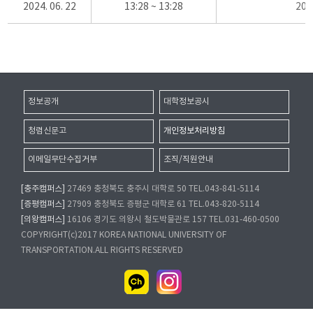
2024. 06. 22
13:28 ~ 13:28
20
정보공개
대학정보공시
청렴신문고
개인정보처리방침
이메일무단수집거부
조직/직원안내
[충주캠퍼스]
27469 충청북도 충주시 대학로 50 TEL.043-841-5114
[증평캠퍼스]
27909 충청북도 증평군 대학로 61 TEL.043-820-5114
[의왕캠퍼스]
16106 경기도 의왕시 철도박물관로 157 TEL.031-460-0500
COPYRIGHT(c)2017 KOREA NATIONAL UNIVERSITY OF
TRANSPORTATION.ALL RIGHTS RESERVED