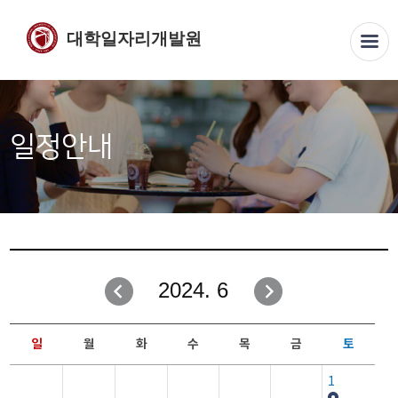
대학일자리개발원
일정안내
2024. 6
일
월
화
수
목
금
토
1