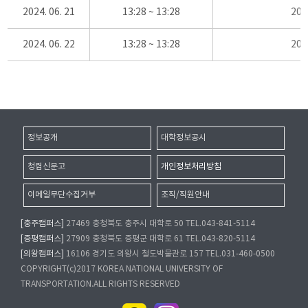
2024. 06. 21
13:28 ~ 13:28
20
2024. 06. 22
13:28 ~ 13:28
20
정보공개
대학정보공시
청렴신문고
개인정보처리방침
이메일무단수집거부
조직/직원안내
[충주캠퍼스]
27469 충청북도 충주시 대학로 50 TEL.043-841-5114
[증평캠퍼스]
27909 충청북도 증평군 대학로 61 TEL.043-820-5114
[의왕캠퍼스]
16106 경기도 의왕시 철도박물관로 157 TEL.031-460-0500
COPYRIGHT(c)2017 KOREA NATIONAL UNIVERSITY OF
TRANSPORTATION.ALL RIGHTS RESERVED