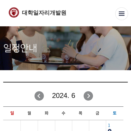
대학일자리개발원
일정안내
2024. 6
일
월
화
수
목
금
토
1