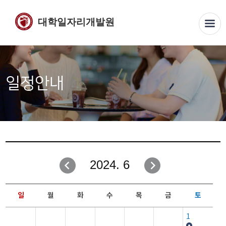
대학일자리개발원
일정안내
2024. 6
일
월
화
수
목
금
토
1