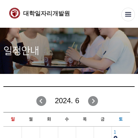
대학일자리개발원
일정안내
2024. 6
일
월
화
수
목
금
토
1