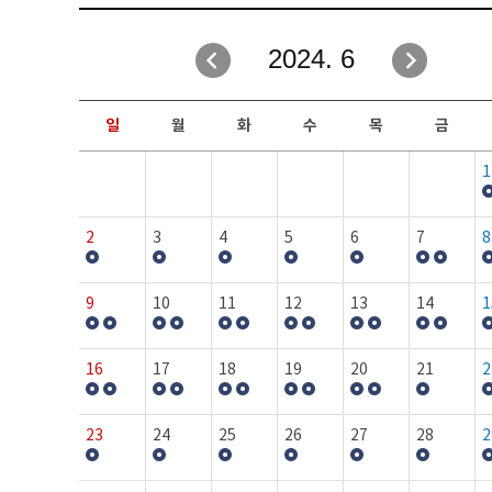
취업성공지원과
자유게시판
2024. 6
창업지원·교육센터
일정안내
현장실습/IPP사업단
보도자료
일
월
화
수
목
금
커뮤니티
행사갤러리
1
홈페이지가이드
프로그램제안
2
3
4
5
6
7
8
9
10
11
12
13
14
1
16
17
18
19
20
21
2
23
24
25
26
27
28
2