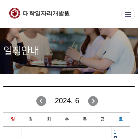
대학일자리개발원
일정안내
2024. 6
일
월
화
수
목
금
토
1