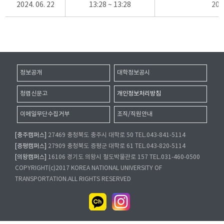
2024. 06. 22
13:28 ~ 13:28
20
정보공개
대학정보공시
청렴신문고
개인정보처리방침
이메일무단수집거부
조직/직원안내
[충주캠퍼스]
27469 충청북도 충주시 대학로 50 TEL.043-841-5114
[증평캠퍼스]
27909 충청북도 증평군 대학로 61 TEL.043-820-5114
[의왕캠퍼스]
16106 경기도 의왕시 철도박물관로 157 TEL.031-460-0500
COPYRIGHT(c)2017 KOREA NATIONAL UNIVERSITY OF
TRANSPORTATION.ALL RIGHTS RESERVED