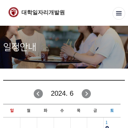
대학일자리개발원
일정안내
2024. 6
일
월
화
수
목
금
토
1