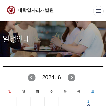
대학일자리개발원
일정안내
2024. 6
일
월
화
수
목
금
토
1