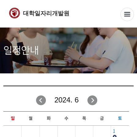
대학일자리개발원
일정안내
2024. 6
일
월
화
수
목
금
토
1