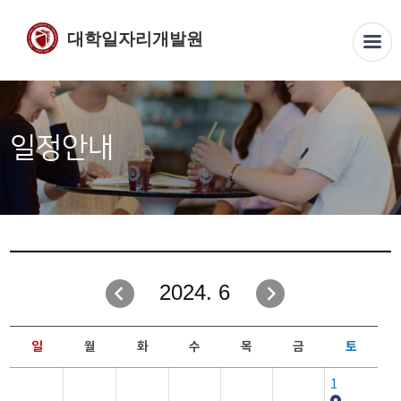
대학일자리개발원
일정안내
2024. 6
일
월
화
수
목
금
토
1