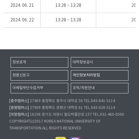
2024. 06. 21
13:28 ~ 13:28
20
2024. 06. 22
13:28 ~ 13:28
20
정보공개
대학정보공시
청렴신문고
개인정보처리방침
이메일무단수집거부
조직/직원안내
[충주캠퍼스]
27469 충청북도 충주시 대학로 50 TEL.043-841-5114
[증평캠퍼스]
27909 충청북도 증평군 대학로 61 TEL.043-820-5114
[의왕캠퍼스]
16106 경기도 의왕시 철도박물관로 157 TEL.031-460-0500
COPYRIGHT(c)2017 KOREA NATIONAL UNIVERSITY OF
TRANSPORTATION.ALL RIGHTS RESERVED