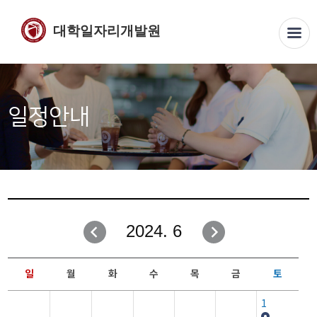
대학일자리개발원
일정안내
2024. 6
일
월
화
수
목
금
토
1