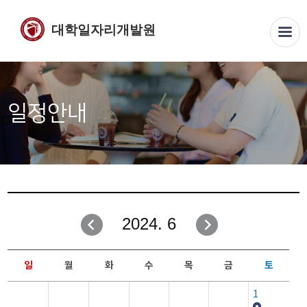
대학일자리개발원
일정안내
2024. 6
일
월
화
수
목
금
토
1