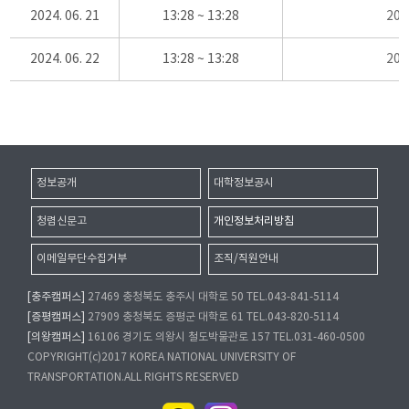
2024. 06. 21
13:28 ~ 13:28
20
2024. 06. 22
13:28 ~ 13:28
20
정보공개
대학정보공시
청렴신문고
개인정보처리방침
이메일무단수집거부
조직/직원안내
[충주캠퍼스]
27469 충청북도 충주시 대학로 50 TEL.043-841-5114
[증평캠퍼스]
27909 충청북도 증평군 대학로 61 TEL.043-820-5114
[의왕캠퍼스]
16106 경기도 의왕시 철도박물관로 157 TEL.031-460-0500
COPYRIGHT(c)2017 KOREA NATIONAL UNIVERSITY OF
TRANSPORTATION.ALL RIGHTS RESERVED