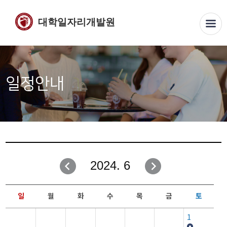
대학일자리개발원
일정안내
2024. 6
일
월
화
수
목
금
토
1