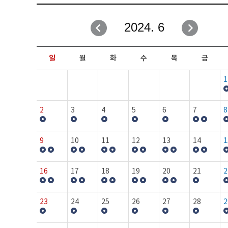
취업성공지원과
자유게시판
2024. 6
창업지원·교육센터
일정안내
현장실습/IPP사업단
보도자료
일
월
화
수
목
금
커뮤니티
행사갤러리
1
홈페이지가이드
프로그램제안
2
3
4
5
6
7
8
9
10
11
12
13
14
1
16
17
18
19
20
21
2
23
24
25
26
27
28
2