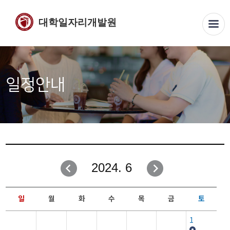
대학일자리개발원
일정안내
2024. 6
일
월
화
수
목
금
토
1