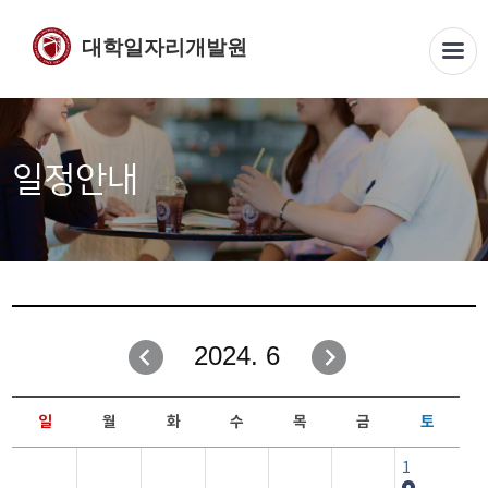
대학일자리개발원
일정안내
2024. 6
일
월
화
수
목
금
토
1